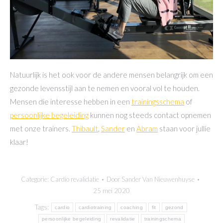
Natuurlijk is het ook voor de andere mensen belangrijk om een
gezonde levensstijl aan te nemen en vooral vol te houden.
Mensen die interesse hebben in een
trainingsschema
of
persoonlijke begeleiding
kunnen nog steeds contact opnemen
met onze trainers.
Thibault
,
Sander
en
Abram
staan voor jullie
klaar!
Categorie:
Cardio revalidatie
Door
Sander Van Nieuwenhuyse
25 mei 2020
Tags:
cardio
cardiotraining
coaching
fit
gezond
persoonlijke begeleiding
revalidatie
trainingschema