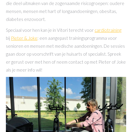
die deel uitmaken van de zogenaamde risicogroepen: oudere
mensen, mensen met hart of longaandoeningen, obesitas,
diabetes enzovoort.
Speciaal voor hen kan je in Vitori terecht voor
cardiotraining
bij
Pieter & Joke
: een aangepast trainingsprogramma voor
senioren en mensen met medische aandoeningen. De sessies
gaan door op voorschrift van je huisarts of specialist. Spreek
er gerust over met hen of neem contact op met Pieter of Joke
als je meer info wil!