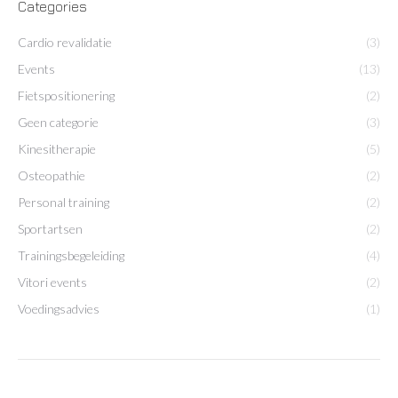
Categories
Cardio revalidatie
(3)
Events
(13)
Fietspositionering
(2)
Geen categorie
(3)
Kinesitherapie
(5)
Osteopathie
(2)
Personal training
(2)
Sportartsen
(2)
Trainingsbegeleiding
(4)
Vitori events
(2)
Voedingsadvies
(1)