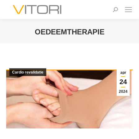
Zoeken:
OEDEEMTHERAPIE
Je bent hier:
Cardio revalidatie
apr
24
2024