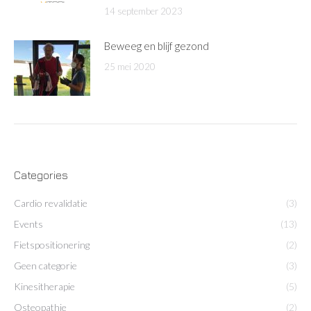
14 september 2023
Beweeg en blijf gezond
25 mei 2020
Categories
Cardio revalidatie
(3)
Events
(13)
Fietspositionering
(2)
Geen categorie
(3)
Kinesitherapie
(5)
Osteopathie
(2)