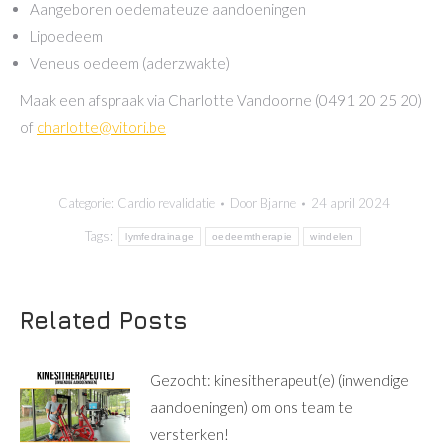
Aangeboren oedemateuze aandoeningen
Lipoedeem
Veneus oedeem (aderzwakte)
Maak een afspraak via Charlotte Vandoorne (0491 20 25 20)
of
charlotte@vitori.be
Categorie:
Cardio revalidatie
Door
Bjarne
24 april 2024
Tags:
lymfedrainage
oedeemtherapie
windelen
Related Posts
Gezocht: kinesitherapeut(e) (inwendige
aandoeningen) om ons team te
versterken!