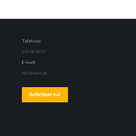
Telefoon:
056 60 46 07
E-mail:
info@vitori.be
Solliciteer nu!