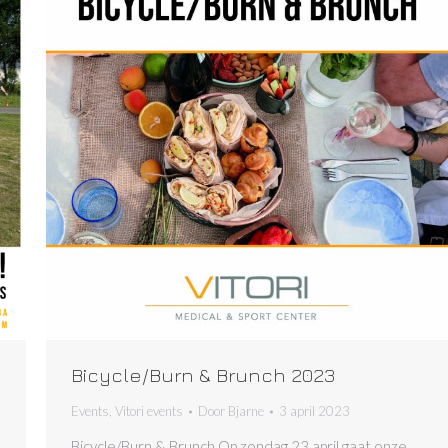
Bicycle/Burn & Brunch 2023
Events
,
Vitori events
Door
Bjarne
3 april 2023
Bicycle/Burn & Brunch Op zondag 23 april gaat onze