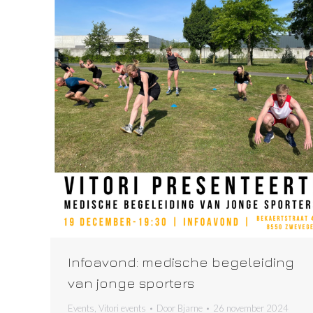
Infoavond: medische begeleiding
van jonge sporters
Events
,
Vitori events
Door
Bjarne
26 november 2024