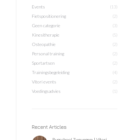
Events
(13)
Fietspositionering
(2)
Geen categorie
(3)
Kinesitherapie
(5)
Osteopathie
(2)
Personal training
(2)
Sportartsen
(2)
Trainingsbegeleiding
(4)
Vitori events
(2)
Voedingsadvies
(1)
Recent Articles
Rugschool Zwevegem | Vitori