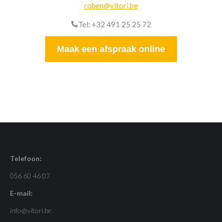
roben@vitori.be
Tel: +32 491 25 25 72
Maak een afspraak online
Telefoon:
056 60 46 07
E-mail:
info@vitori.be