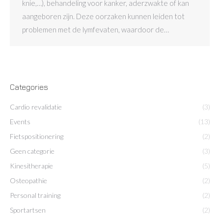
knie,…), behandeling voor kanker, aderzwakte of kan
aangeboren zijn. Deze oorzaken kunnen leiden tot
problemen met de lymfevaten, waardoor de…
Categories
Cardio revalidatie
(3)
Events
(13)
Fietspositionering
(2)
Geen categorie
(3)
Kinesitherapie
(5)
Osteopathie
(2)
Personal training
(2)
Sportartsen
(2)