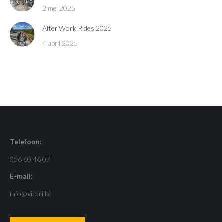
2 mei 2025
After Work Rides 2025
4 april 2025
Telefoon:
056 60 46 07
E-mail:
info@vitori.be