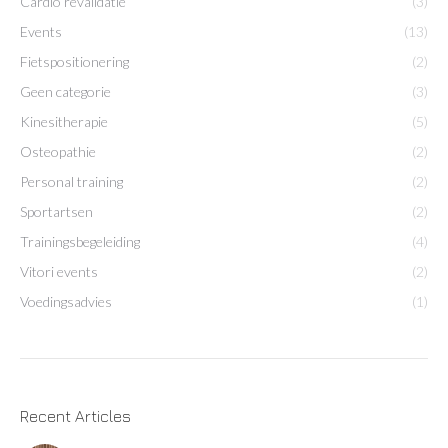
Cardio revalidatie
(3)
Events
(13)
Fietspositionering
(2)
Geen categorie
(3)
Kinesitherapie
(5)
Osteopathie
(2)
Personal training
(2)
Sportartsen
(2)
Trainingsbegeleiding
(4)
Vitori events
(2)
Voedingsadvies
(1)
Recent Articles