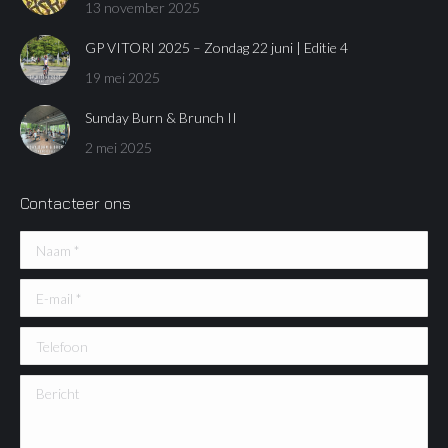
13 november 2025
GP VITORI 2025 – Zondag 22 juni | Editie 4
19 mei 2025
Sunday Burn & Brunch II
2 mei 2025
Contacteer ons
Naam *
E-mail *
Telefoon
Bericht