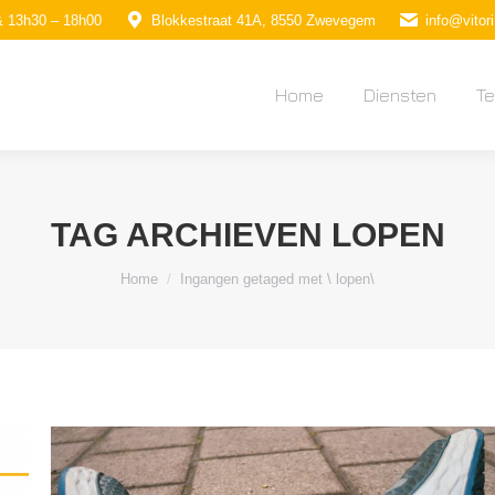
& 13h30 – 18h00
Blokkestraat 41A, 8550 Zwevegem
info@vitori
Home
Diensten
T
Home
Diensten
T
TAG ARCHIEVEN
LOPEN
Je bent hier:
Home
Ingangen getaged met \ lopen\