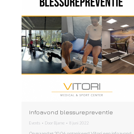
Infoavond blessurepreventie
Events
Door
Bjarne
8 juni 2022
Op maandag 20.06 organiseert Vitori een infoavond