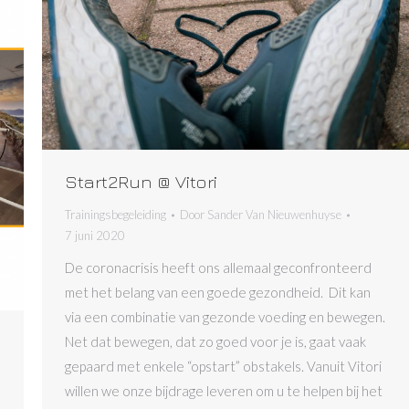
Start2Run @ Vitori
Trainingsbegeleiding
Door
Sander Van Nieuwenhuyse
7 juni 2020
De coronacrisis heeft ons allemaal geconfronteerd
met het belang van een goede gezondheid. Dit kan
via een combinatie van gezonde voeding en bewegen.
Net dat bewegen, dat zo goed voor je is, gaat vaak
gepaard met enkele “opstart” obstakels. Vanuit Vitori
willen we onze bijdrage leveren om u te helpen bij het