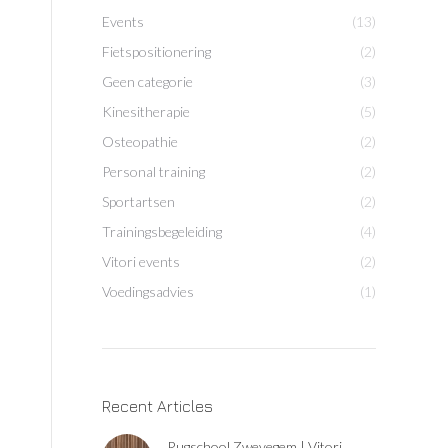
Events
(13)
Fietspositionering
(2)
Geen categorie
(3)
Kinesitherapie
(5)
Osteopathie
(2)
Personal training
(2)
Sportartsen
(2)
Trainingsbegeleiding
(4)
Vitori events
(2)
Voedingsadvies
(1)
Recent Articles
Rugschool Zwevegem | Vitori