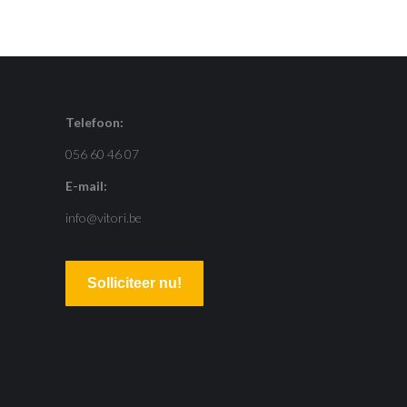
Telefoon:
056 60 46 07
E-mail:
info@vitori.be
Solliciteer nu!