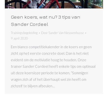
Geen koers, wat nu? 3 tips van
Sander Cordeel
Trainingsbegeleiding
Door
Sander Van Nieuwenhuyse
9 april 2020
Een blanco competitiekalender in de koers en geen
zicht op het eerste concrete doel. Dan is het niet
evident om de motiviatie hoog te houden. Onze
trainer Sander Cordeel heeft enkele tips om optimaal
uit deze koersloze periode te komen. “Sommigen
vragen zich af of het überhaupt wel zin heeft om
zichzelf te blijven afbeulen…