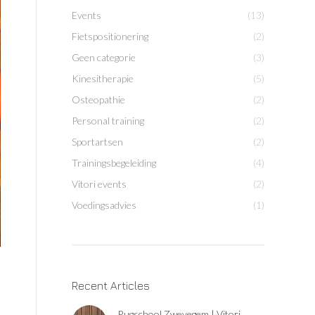
Events
(13)
Fietspositionering
(2)
Geen categorie
(3)
Kinesitherapie
(5)
Osteopathie
(2)
Personal training
(2)
Sportartsen
(2)
Trainingsbegeleiding
(4)
Vitori events
(2)
Voedingsadvies
(1)
Recent Articles
Rugschool Zwevegem | Vitori