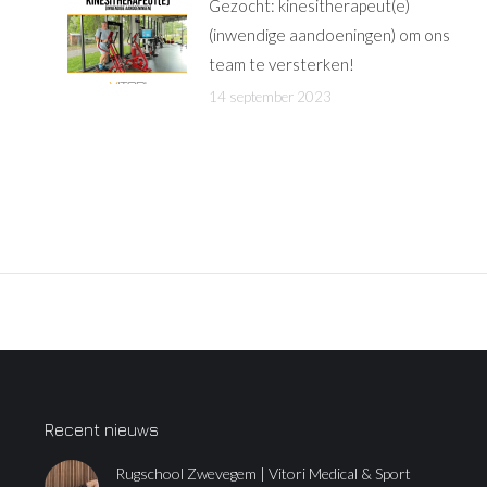
Gezocht: kinesitherapeut(e)
(inwendige aandoeningen) om ons
team te versterken!
14 september 2023
Recent nieuws
Rugschool Zwevegem | Vitori Medical & Sport