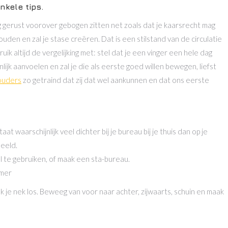
nkele tips.
mag gerust voorover gebogen zitten net zoals dat je kaarsrecht mag
houden en zal je stase creëren. Dat is een stilstand van de circulatie
ruik altijd de vergelijking met: stel dat je een vinger een hele dag
lijk aanvoelen en zal je die als eerste goed willen bewegen, liefst
ouders
zo getraind dat zij dat wel aankunnen en dat ons eerste
 waarschijnlijk veel dichter bij je bureau bij je thuis dan op je
beeld.
l te gebruiken, of maak een sta-bureau.
amer
k je nek los. Beweeg van voor naar achter, zijwaarts, schuin en maak