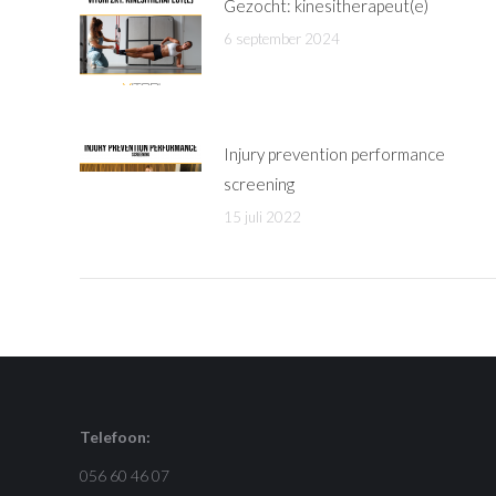
Gezocht: kinesitherapeut(e)
6 september 2024
Injury prevention performance
screening
15 juli 2022
Telefoon:
056 60 46 07