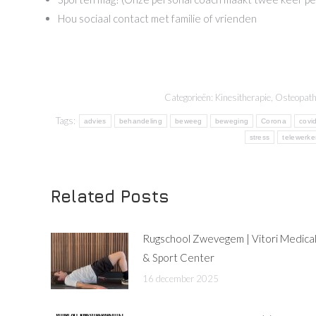
Hou sociaal contact met familie of vrienden
Categorieën:
Kinesitherapie
,
Osteopath
Tags:
advies
behandeling
beweeg
beweging
Corona
covi
stress
telewerk
Related Posts
Rugschool Zwevegem | Vitori Medica
& Sport Center
16 december 2025