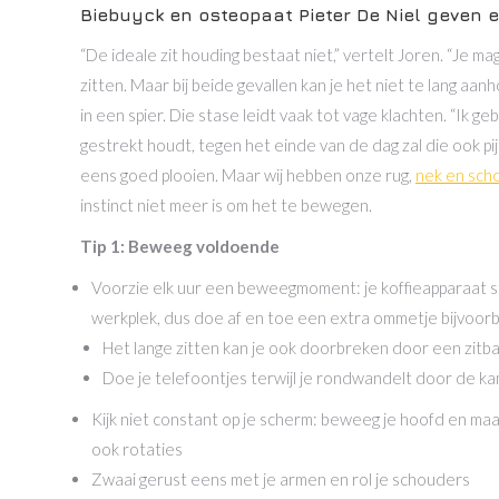
Biebuyck
en osteopaat
Pieter De Niel
geven e
“De ideale zit houding bestaat niet,” vertelt Joren. “Je 
zitten. Maar bij beide gevallen kan je het niet te lang aan
in een spier. Die stase leidt vaak tot vage klachten. “Ik geb
gestrekt houdt, tegen het einde van de dag zal die ook pijn
eens goed plooien. Maar wij hebben onze rug,
nek en sch
instinct niet meer is om het te bewegen.
Tip 1: Beweeg voldoende
Voorzie elk uur een beweegmoment: je koffieapparaat staat
werkplek, dus doe af en toe een extra ommetje bijvoor
Het lange zitten kan je ook doorbreken door een zitba
Doe je telefoontjes terwijl je rondwandelt door de k
Kijk niet constant op je scherm: beweeg je hoofd en maa
ook rotaties
Zwaai gerust eens met je armen en rol je schouders