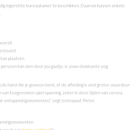
edig ingerichte bureaukamer te beschikken. Daarom kunnen enkele
.
neerzit
gesteund
e kan plaatsen
e persoon kan zien door jou gaatje, is jouw dominante oog
ij de hand die je gewoon bent, of de afleiding is veel groter, waardoor
jn van toegenomen spierspanning, zeker in deze tijden van corona
aar ontspanningsmomenten,” zegt osteopaat Pieter.
spanningsmomenten
er week een
home-workout
!)