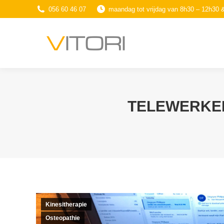
056 60 46 07
maandag tot vrijdag van 8h30 – 12h30 
TELEWERKEN
Kinesitherapie
Osteopathie