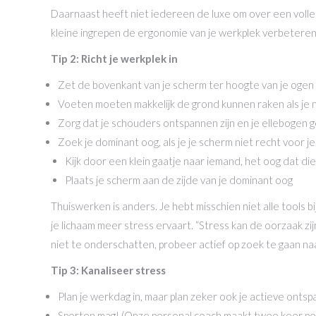
Daarnaast heeft niet iedereen de luxe om over een voll
kleine ingrepen de ergonomie van je werkplek verbeteren
Tip 2: Richt je werkplek in
Zet de bovenkant van je scherm ter hoogte van je ogen
Voeten moeten makkelijk de grond kunnen raken als je 
Zorg dat je schouders ontspannen zijn en je ellebogen 
Zoek je dominant oog, als je je scherm niet recht voor j
Kijk door een klein gaatje naar iemand, het oog dat di
Plaats je scherm aan de zijde van je dominant oog
Thuiswerken is anders. Je hebt misschien niet alle tools b
je lichaam meer stress ervaart. “Stress kan de oorzaak zi
niet te onderschatten, probeer actief op zoek te gaan n
Tip 3: Kanaliseer stress
Plan je werkdag in, maar plan zeker ook je actieve ont
Sporten mag! (Onze personal coach maakt twee keer p