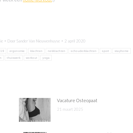
ie
Door
Sander Van Nieuwenhuyse
2 april 2020
d19
ergonomie
klachten
nekklachten
schouderklachten
sport
stayhome
en
thuiswerk
workout
yoga
l
Vacature Osteopaat
21 maart 2025