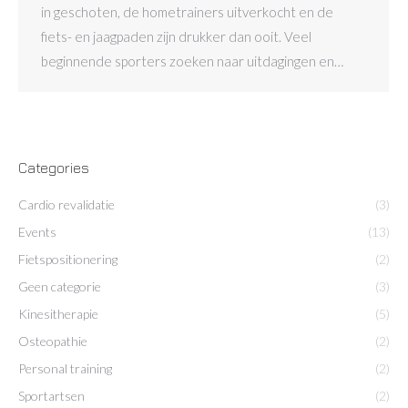
in geschoten, de hometrainers uitverkocht en de
fiets- en jaagpaden zijn drukker dan ooit. Veel
beginnende sporters zoeken naar uitdagingen en…
Categories
Cardio revalidatie
(3)
Events
(13)
Fietspositionering
(2)
Geen categorie
(3)
Kinesitherapie
(5)
Osteopathie
(2)
Personal training
(2)
Sportartsen
(2)