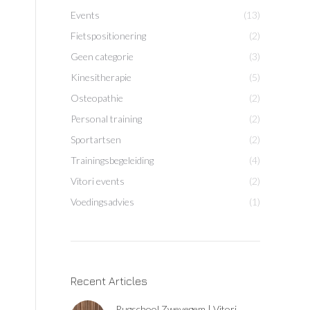
Events
(13)
Fietspositionering
(2)
Geen categorie
(3)
Kinesitherapie
(5)
Osteopathie
(2)
Personal training
(2)
Sportartsen
(2)
Trainingsbegeleiding
(4)
Vitori events
(2)
Voedingsadvies
(1)
Recent Articles
Rugschool Zwevegem | Vitori