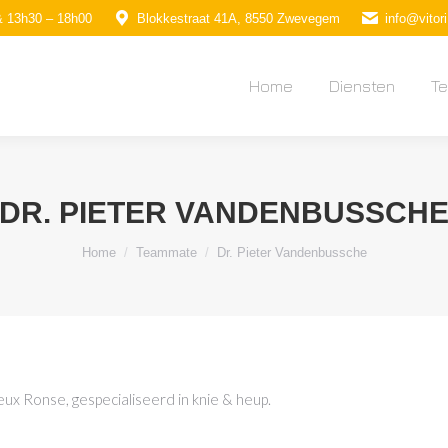
& 13h30 – 18h00
Blokkestraat 41A, 8550 Zwevegem
info@vitori
Home
Diensten
T
Home
Diensten
T
DR. PIETER VANDENBUSSCH
Je bent hier:
Home
Teammate
Dr. Pieter Vandenbussche
ux Ronse, gespecialiseerd in knie & heup.