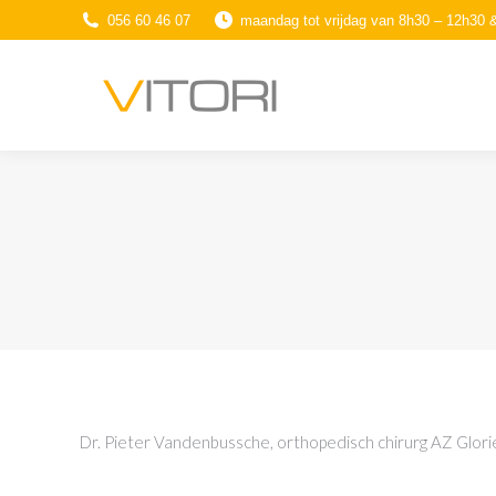
056 60 46 07
maandag tot vrijdag van 8h30 – 12h30 
Dr. Pieter Vandenbussche, orthopedisch chirurg AZ Glorie