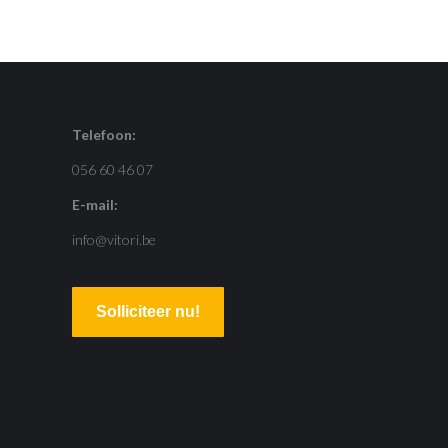
Telefoon:
056 60 46 07
E-mail:
info@vitori.be
Solliciteer nu!