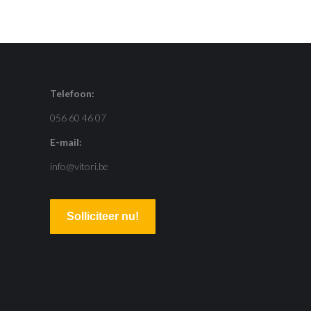
Telefoon:
056 60 46 07
E-mail:
info@vitori.be
Solliciteer nu!