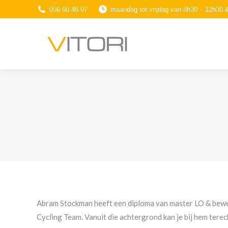
056 60 46 07
maandag tot vrijdag van 8h30 – 12h30 
Abram Stockman heeft een diploma van master LO & bewe
Cycling Team. Vanuit die achtergrond kan je bij hem terec