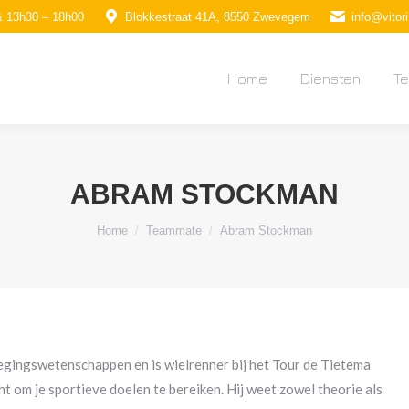
& 13h30 – 18h00
Blokkestraat 41A, 8550 Zwevegem
info@vitori
Home
Diensten
T
Home
Diensten
T
ABRAM STOCKMAN
Je bent hier:
Home
Teammate
Abram Stockman
gingswetenschappen en is wielrenner bij het Tour de Tietema
ht om je sportieve doelen te bereiken. Hij weet zowel theorie als