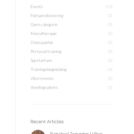
Events
(13)
Fietspositionering
(2)
Geen categorie
(3)
Kinesitherapie
(5)
Osteopathie
(2)
Personal training
(2)
Sportartsen
(2)
Trainingsbegeleiding
(4)
Vitori events
(2)
Voedingsadvies
(1)
Recent Articles
Rugschool Zwevegem | Vitori