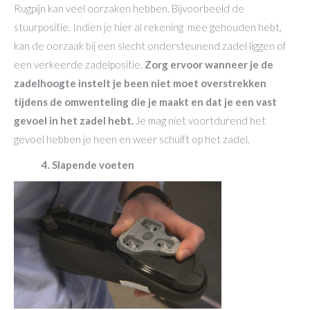
Rugpijn kan veel oorzaken hebben. Bijvoorbeeld de
stuurpositie. Indien je hier al rekening mee gehouden hebt,
kan de oorzaak bij een slecht ondersteunend zadel liggen of
een verkeerde zadelpositie.
Zorg ervoor wanneer je de
zadelhoogte instelt je been niet moet overstrekken
tijdens de omwenteling die je maakt en dat je een vast
gevoel in het zadel hebt.
Je mag niet voortdurend het
gevoel hebben je heen en weer schuift op het zadel.
4. Slapende voeten