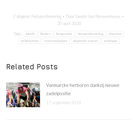
Categorie:
Fietspositionering
Door
Sander Van Nieuwenhuyse
20 april 2020
Tags:
bikefit
fietsen
fietspositie
fietspositionering
klachten
nekklachten
schoenplaatjes
slapende voeten
zadelpijn
Related Posts
Vanmarcke herboren dankzij nieuwe
zadelpositie
17 september 2018