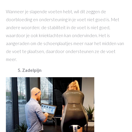
Wanneer je slapende voeten hebt, wil dit zeggen de
doorbloeding en ondersteuning in je voet niet goed is. Met
andere woorden: de stabiliteit in de voet is niet goed,
waardoor je ook knieklachten kan ondervinden. Het is
aangeraden om de schoenplaatjes meer naar het midden van
de voet te plaatsen, daardoor ondersteunen ze de voet
meer.
5. Zadelpijn