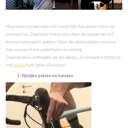
Mooi weer en misschien iets meer tijd dan anders door de
coronacrisis. Daardoor heb je misschien de smaak van het
fietsen helemaal te pakken. Maar die kleine pijntjes na meer
dan een uur in het zadel horen er niet bij.
Daarom deze zelfhulpkit om die pijntjes te vermijden totdat je
een
bikefit
kunt laten uitvoeren!
1. Pijnlijke polsen en handen