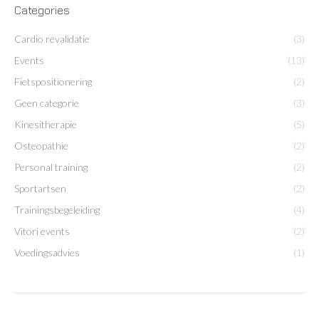
Categories
Cardio revalidatie
(3)
Events
(13)
Fietspositionering
(2)
Geen categorie
(3)
Kinesitherapie
(5)
Osteopathie
(2)
Personal training
(2)
Sportartsen
(2)
Trainingsbegeleiding
(4)
Vitori events
(2)
Voedingsadvies
(1)