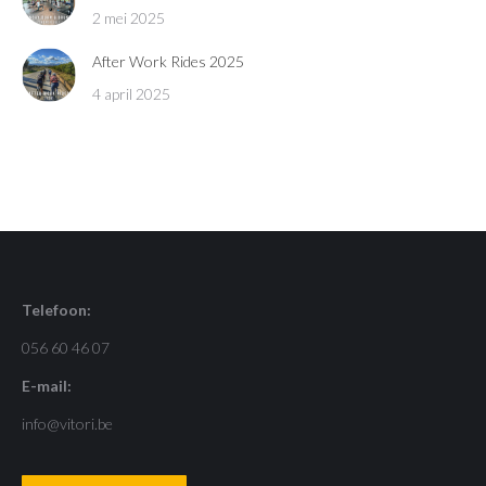
2 mei 2025
After Work Rides 2025
4 april 2025
Telefoon:
056 60 46 07
E-mail:
info@vitori.be