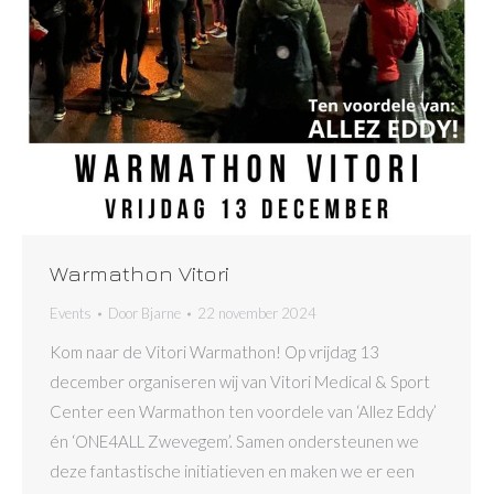
Warmathon Vitori
Events
Door
Bjarne
22 november 2024
Kom naar de Vitori Warmathon! Op vrijdag 13
december organiseren wij van Vitori Medical & Sport
Center een Warmathon ten voordele van ‘Allez Eddy’
én ‘ONE4ALL Zwevegem’. Samen ondersteunen we
deze fantastische initiatieven en maken we er een