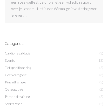
een speekseltest. Je ontvangt een volledig rapport
over je lichaam. Het is een éénmalige investering voor
je leven! …
Categories
Cardio revalidatie
(3)
Events
(13)
Fietspositionering
(2)
Geen categorie
(3)
Kinesitherapie
(5)
Osteopathie
(2)
Personal training
(2)
Sportartsen
(2)