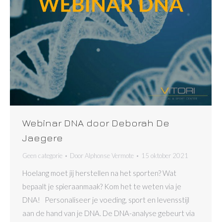
Webinar DNA door Deborah De
Jaegere
Geen categorie
Door
Alphonse Vermote
15 oktober 2021
Hoelang moet jij herstellen na het sporten? Wat
bepaalt je spieraanmaak? Kom het te weten via je
DNA! Personaliseer je voeding, sport en levensstijl
aan de hand van je DNA. De DNA-analyse gebeurt via