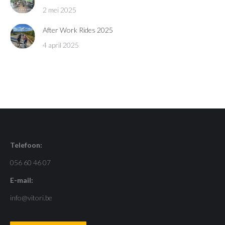
2 mei 2025
After Work Rides 2025
4 april 2025
Telefoon:
056 60 46 07
E-mail:
info@vitori.be