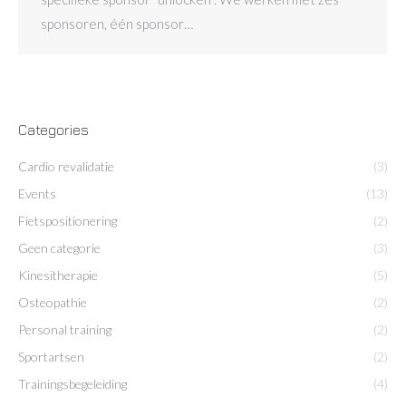
sponsoren, één sponsor…
Categories
Cardio revalidatie
(3)
Events
(13)
Fietspositionering
(2)
Geen categorie
(3)
Kinesitherapie
(5)
Osteopathie
(2)
Personal training
(2)
Sportartsen
(2)
Trainingsbegeleiding
(4)