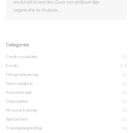
wedstrijd te worden. Door een gelijkaardige
organisatie te Kruisem…
Categories
Cardio revalidatie
(3)
Events
(13)
Fietspositionering
(2)
Geen categorie
(3)
Kinesitherapie
(5)
Osteopathie
(2)
Personal training
(2)
Sportartsen
(2)
Trainingsbegeleiding
(4)