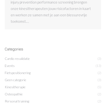
injury prevention performance screening brengen
onze kinesitherapeuten jouw risicofactoren in kaart
en werken ze samen met je aan een blessurevrije
toekomst.…
Categories
Cardio revalidatie
(3)
Events
(13)
Fietspositionering
(2)
Geen categorie
(3)
Kinesitherapie
(5)
Osteopathie
(2)
Personal training
(2)