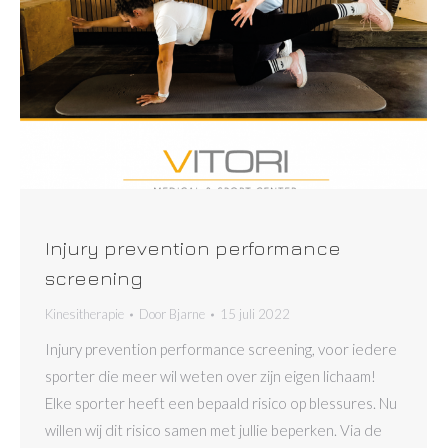
Injury prevention performance
screening
Kinesitherapie
Door
Bjarne
15 juli 2022
Injury prevention performance screening, voor iedere
sporter die meer wil weten over zijn eigen lichaam!
Elke sporter heeft een bepaald risico op blessures. Nu
willen wij dit risico samen met jullie beperken. Via de