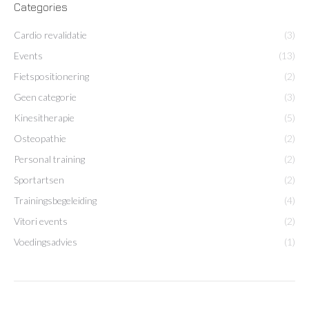
Categories
Cardio revalidatie
(3)
Events
(13)
Fietspositionering
(2)
Geen categorie
(3)
Kinesitherapie
(5)
Osteopathie
(2)
Personal training
(2)
Sportartsen
(2)
Trainingsbegeleiding
(4)
Vitori events
(2)
Voedingsadvies
(1)