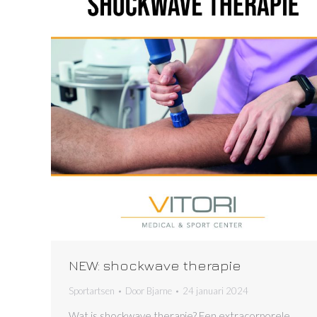
NEW: shockwave therapie
Sportartsen
Door
Bjarne
24 januari 2024
Wat is shockwave therapie? Een extracorporele