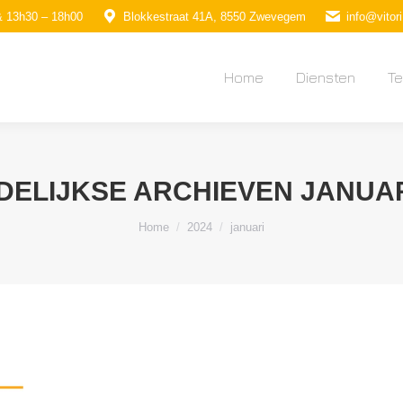
& 13h30 – 18h00
Blokkestraat 41A, 8550 Zwevegem
info@vitori
Home
Diensten
T
Home
Diensten
T
DELIJKSE ARCHIEVEN
JANUAR
Je bent hier:
Home
2024
januari