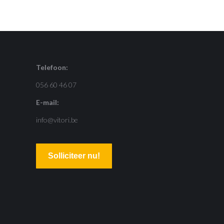
Telefoon:
056 60 46 07
E-mail:
info@vitori.be
Solliciteer nu!