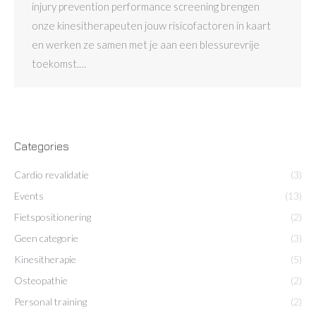
injury prevention performance screening brengen
onze kinesitherapeuten jouw risicofactoren in kaart
en werken ze samen met je aan een blessurevrije
toekomst.…
Categories
Cardio revalidatie
(3)
Events
(13)
Fietspositionering
(2)
Geen categorie
(3)
Kinesitherapie
(5)
Osteopathie
(2)
Personal training
(2)