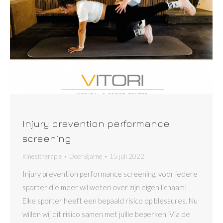
Injury prevention performance
screening
Kinesitherapie
Door
Bjarne
15 juli 2022
Injury prevention performance screening, voor iedere
sporter die meer wil weten over zijn eigen lichaam!
Elke sporter heeft een bepaald risico op blessures. Nu
willen wij dit risico samen met jullie beperken. Via de