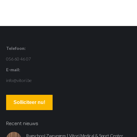
Telefoon:
056 60 46 07
E-mail:
info@vitori.be
Solliciteer nu!
Recent nieuws
Rugschool Zwevegem | Vitori Medical & Sport Center