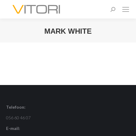
Zoeken:
MARK WHITE
Je bent hier:
Telefoon:
056 60 46 07
E-mail: